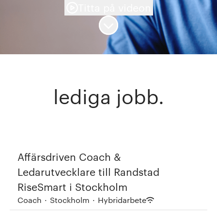
Titta på videon
Skrolla för mer innehåll
lediga jobb.
Affärsdriven Coach &
Ledarutvecklare till Randstad
RiseSmart i Stockholm
Coach
·
Stockholm
·
Hybridarbete