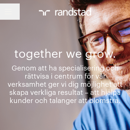
Dela sidan
KARRIÄRMENY
together we grow.
Genom att ha specialisering och
rättvisa i centrum för vår
verksamhet ger vi dig möjlighet att
skapa verkliga resultat – att hjälpa
kunder och talanger att blomstra.