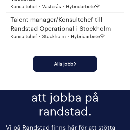
Konsultchef
·
Västerås
·
Hybridarbete
Talent manager/Konsultchef till
Randstad Operational i Stockholm
Konsultchef
·
Stockholm
·
Hybridarbete
Alla jobb
att jobba på
randstad.
Vi på Randstad finns här för att stötta